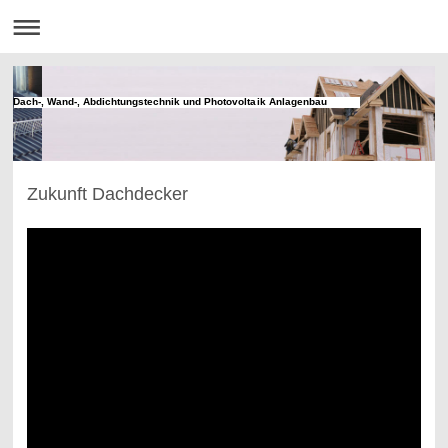
Dach-, Wand-, Abdichtungstechnik und Photovoltaik Anlagenbau
Zukunft Dachdecker