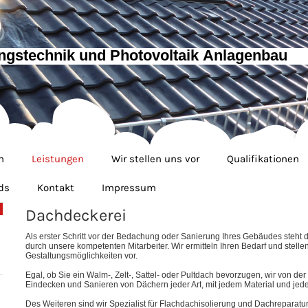
ngstechnik und Photovoltaik Anlagenbau
n
Leistungen
Wir stellen uns vor
Qualifikationen
ds
Kontakt
Impressum
Dachdeckerei
A
ls erster Sch
ritt vor der Bedachung oder Sanierung Ihres Gebäudes steht 
durch unsere kompetenten Mitarbeiter. Wir ermitteln Ihren Bedarf und stell
Gestaltungsmöglichkeiten vor.
Egal, ob Sie ein Walm-, Zelt-, Sattel- oder Pultdach bevorzugen, wir von 
Eindecken und Sanieren von Dächern jeder Art, mit jedem Material und jed
Des Weiteren sind wir Spezialist für Flachdachisolierung und Dachreparatu